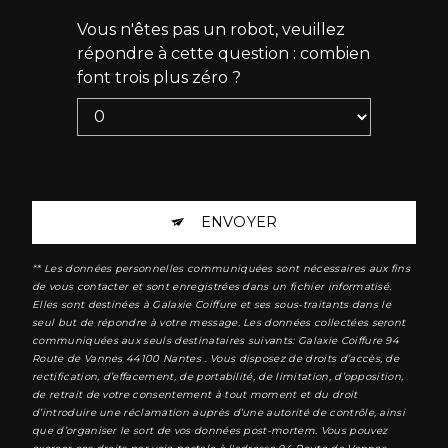
Vous n'êtes pas un robot, veuillez
répondre à cette question : combien
font trois plus zéro ?
ENVOYER
** Les données personnelles communiquées sont nécessaires aux fins
de vous contacter et sont enregistrées dans un fichier informatisé.
Elles sont destinées à Galaxie Coiffure et ses sous-traitants dans le
seul but de répondre à votre message. Les données collectées seront
communiquées aux seuls destinataires suivants: Galaxie Coiffure 94
Route de Vannes 44100 Nantes . Vous disposez de droits d’accès, de
rectification, d’effacement, de portabilité, de limitation, d’opposition,
de retrait de votre consentement à tout moment et du droit
d’introduire une réclamation auprès d’une autorité de contrôle, ainsi
que d’organiser le sort de vos données post-mortem. Vous pouvez