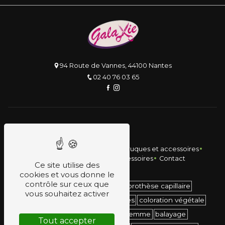
94 Route de Vannes, 44100 Nantes
02 40 76 03 65
Plan du site
Accueil
Salon de coiffure
Perruques et accessoires
Le salon
Perruques et accessoires
Contact
Ce site utilise des
cookies et vous donne le
contrôle sur ceux que
coiffeur
salon de coiffure
prothèse capillaire
vous souhaitez activer
perruques
perruques médicales
coloration végétale
coiffure homme
coiffure femme
balayage
Tout accepter