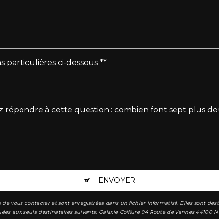
s particulières ci-dessous **
ez répondre à cette question : combien font sept plus de
ENVOYER
 vous contacter et sont enregistrées dans un fichier informatisé. Elles sont destin
 aux seuls destinataires suivants: Galaxie Coiffure 94 Route de Vannes 44100 Nante