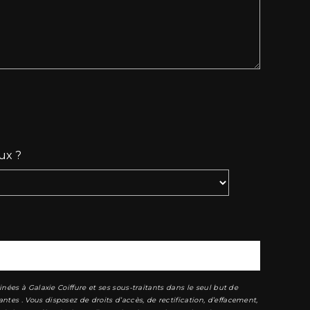
ux ?
ées à Galaxie Coiffure et ses sous-traitants dans le seul but de
s . Vous disposez de droits d’accès, de rectification, d’effacement,