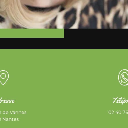
resse
Télép
e de Vannes
02 40 76
0 Nantes