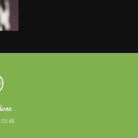
hone
 03 65