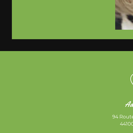
Ad
94 Rout
4410