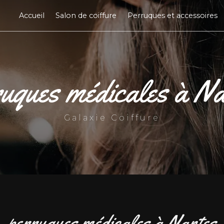
Accueil
Salon de coiffure
Perruques et accessoires
ruques médicales à Na
Galaxie Coiffure
perruques médicales à Nantes