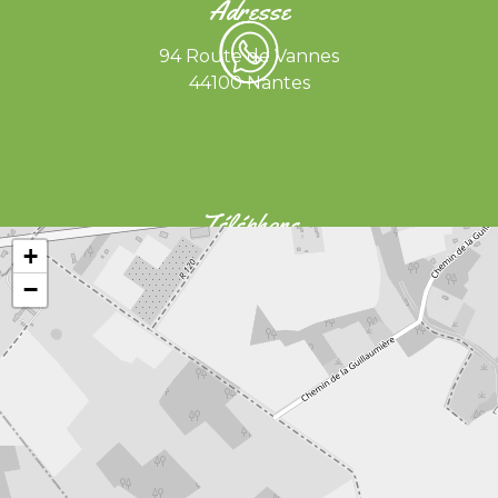
Adresse
94 Route de Vannes
44100 Nantes
Téléphone
+
02 40 76 03 65
−